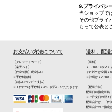
9.プライバシ
当ショップで
その他プライ
もって公表と
お支払い方法について
送料、配送
【クレジットカード】
【送料】
【楽天ペイ】
￥10,000（税
【代金引換】現金払い
それ以外は全国￥8
※手数料無料
※沖縄は￥2,20
【前払いコンビニ支払】
※１件につき手数料￥350（税込）いただきます。
【配送方法】
配送日時指定可能
※ご注文日の翌々
配送会社は、「佐
配送会社のご指定