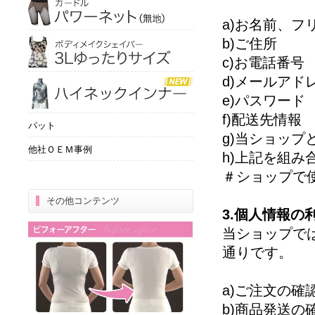
a)お名前、フ
b)ご住所
c)お電話番号
d)メールアド
e)パスワード
f)配送先情報
パット
g)当ショッ
他社ＯＥＭ事例
h)上記を組
＃ショップで
その他コンテンツ
3.個人情報の
当ショップで
通りです。
a)ご注文の確
b)商品発送の