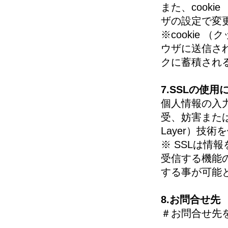
また、cook
ザの設定で変
※cookie
ウザに送信さ
クに蓄積され
7.SSLの使用
個人情報の入
受、妨害または改
Layer）技
※ SSLは
受信する機能
する事が可能
8.お問合せ先
＃お問合せ先