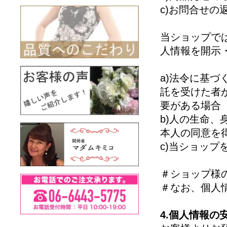
c)お問合せの
当ショップで
人情報を開示
a)法令に基
託を受けた者
要がある場合
b)人の生命
本人の同意を
c)当ショッ
＃ショップ様
＃なお、個人
4.個人情報の