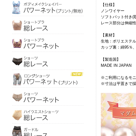
【仕様】
ノンワイヤー
ソフトパット付き(
レース部分は伸縮
【素材】
生地：ポリエステル
カップ裏：綿95％
【製造国】
MADE IN JAPAN
※ご利用になるモ
※寸法は平置きで